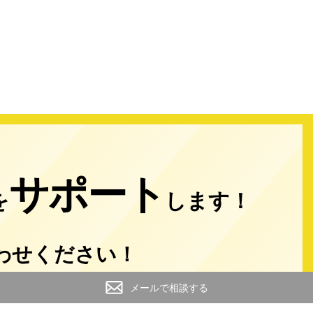
サポート
を
します！
わせください！
メールで相談する