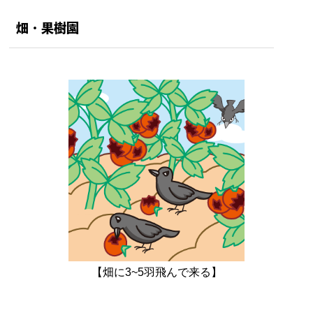
畑・果樹園
【畑に3~5羽飛んで来る】