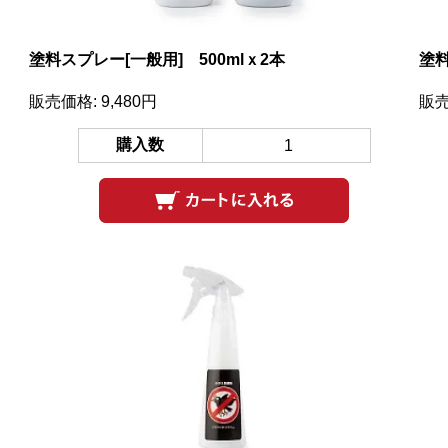
塗料スプレー[一般用] 500mlｘ2本
塗料
販売価格: 9,480円
販売
購入数